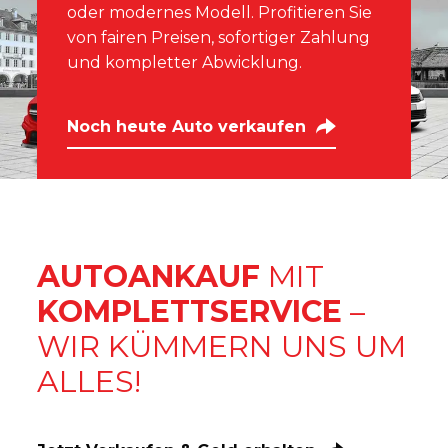
oder modernes Modell. Profitieren Sie
von fairen Preisen, sofortiger Zahlung
und kompletter Abwicklung.
Noch heute Auto verkaufen
AUTOANKAUF
MIT
KOMPLETTSERVICE
–
WIR KÜMMERN UNS UM
ALLES!