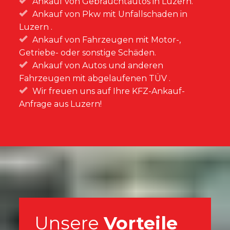
Ankauf von Gebrauchtautos in Luzern.
Ankauf von Pkw mit Unfallschaden
in
Luzern .
Ankauf von Fahrzeugen mit Motor-,
Getriebe- oder sonstige Schäden.
Ankauf von Autos und anderen
Fahrzeugen mit abgelaufenen TÜV .
Wir freuen uns auf Ihre KFZ-Ankauf-
Anfrage aus Luzern!
Unsere
Vorteile