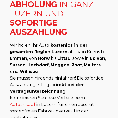
ABHOLUNG
IN GANZ
LUZERN UND
SOFORTIGE
AUSZAHLUNG
Wir holen Ihr Auto
kostenlos in der
gesamten Region Luzern
ab – von Kriens bis
Emmen
, von
Horw
bis
Littau
, sowie in
Ebikon
,
Sursee
,
Hochdorf
,
Meggen
,
Root
,
Malters
und
Willisau
.
Sie müssen nirgends hinfahren! Die sofortige
Auszahlung erfolgt
direkt bei der
Vertragsunterzeichnung
.
Kombinieren Sie diese Vorteile beim
Autoankauf
in Luzern für einen absolut
sorgenfreien Fahrzeugverkauf in der
Zentralschweiz.